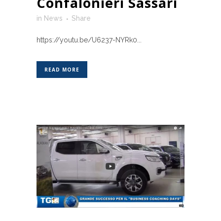
Confalonieri Sassari
in
News
Share
https://youtu.be/U6237-NYRk0...
READ MORE