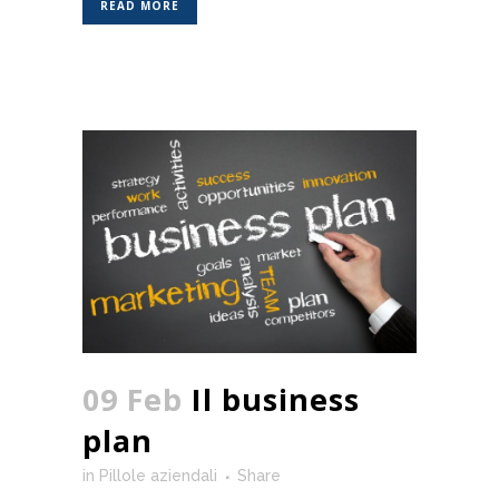
READ MORE
09 Feb
Il business
plan
in
Pillole aziendali
Share