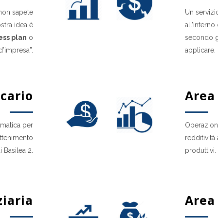
 non sapete
Un servizi
stra idea è
all’intern
ess plan
o
secondo g
d’impresa”.
applicare.
cario
Area
gmatica per
Operazioni
ottenimento
redditivit
i Basilea 2.
produttivi.
iaria
Area