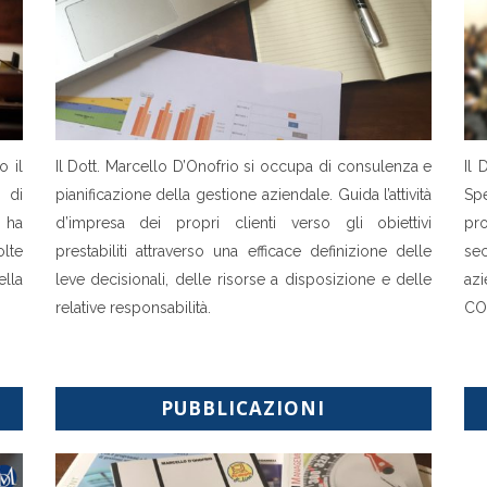
o il
Il Dott. Marcello D’Onofrio si occupa di consulenza e
Il 
 di
pianificazione della gestione aziendale. Guida l’attività
Spe
e ha
d’impresa dei propri clienti verso gli obiettivi
pr
lte
prestabiliti attraverso una efficace definizione delle
se
lla
leve decisionali, delle risorse a disposizione e delle
az
relative responsabilità.
CO
PUBBLICAZIONI