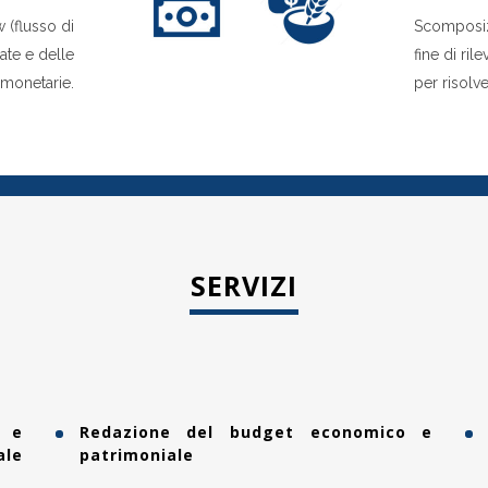
w (flusso di
Scomposizi
rate e delle
fine di ril
 monetarie.
per risolv
SERVIZI
a e
Redazione del budget economico e
ale
patrimoniale