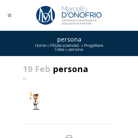
persona
Home
>
Pillole aziendali
>
Progettare
l’idea
>
persona
19 Feb
persona
in