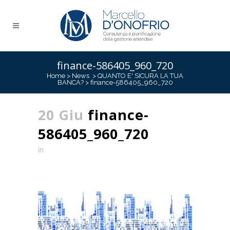
finance-586405_960_720
Home
>
News
>
QUANTO E' SICURA LA TUA
BANCA?
>
finance-586405_960_720
20 Giu
finance-
586405_960_720
in