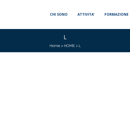
CHI SONO
ATTIVITA’
FORMAZIONE
L
Home
>
HOME
>
L