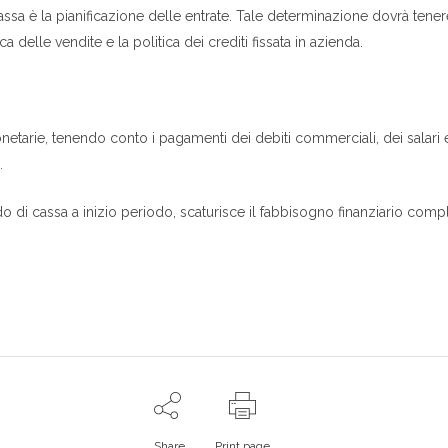
ssa è la pianificazione delle entrate. Tale determinazione dovrà tene
 delle vendite e la politica dei crediti fissata in azienda.
etarie, tenendo conto i pagamenti dei debiti commerciali, dei salari e
.
do di cassa a inizio periodo, scaturisce il fabbisogno finanziario com
Share
Print page